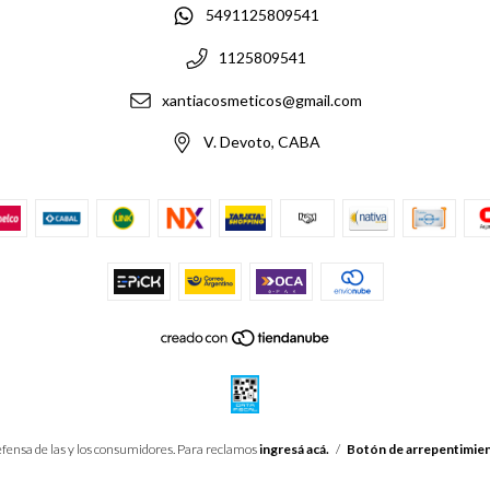
5491125809541
1125809541
xantiacosmeticos@gmail.com
V. Devoto, CABA
fensa de las y los consumidores. Para reclamos
ingresá acá.
/
Botón de arrepentimie