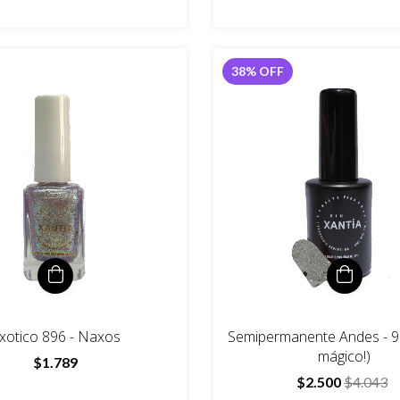
38
%
OFF
xotico 896 - Naxos
Semipermanente Andes - 91
mágico!)
$1.789
$2.500
$4.043