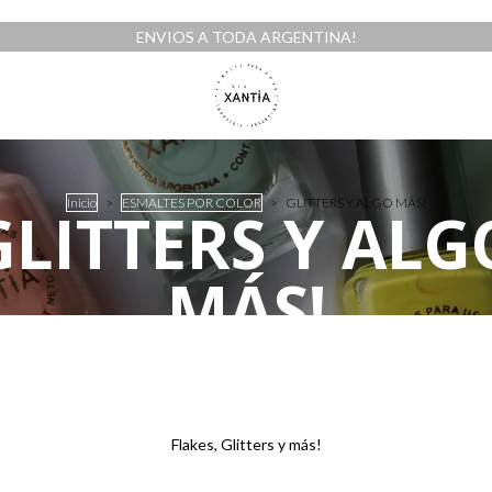
ENVIOS A TODA ARGENTINA!
Inicio
>
ESMALTES POR COLOR
>
GLITTERS Y ALGO MÁS!
GLITTERS Y ALG
MÁS!
Flakes, Glitters y más!