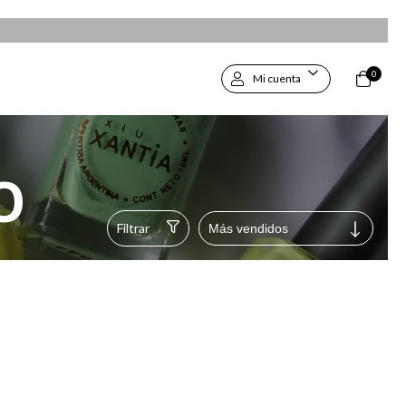
0
Mi cuenta
O
Filtrar