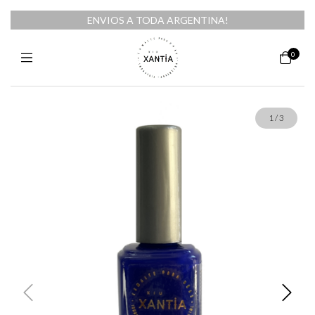
ENVIOS A TODA ARGENTINA!
0
1
/
3